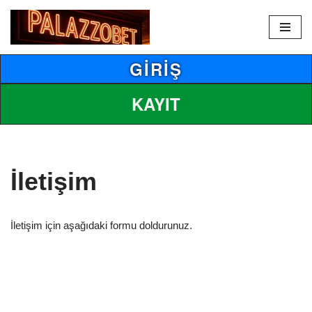
İçeriğe
geç
GİRİŞ
KAYIT
İletişim
İletişim için aşağıdaki formu doldurunuz.